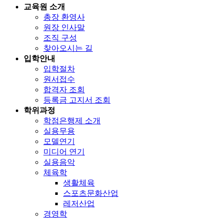
교육원 소개
총장 환영사
원장 인사말
조직 구성
찾아오시는 길
입학안내
입학절차
원서접수
합격자 조회
등록금 고지서 조회
학위과정
학점은행제 소개
실용무용
모델연기
미디어 연기
실용음악
체육학
생활체육
스포츠문화산업
레저산업
경영학