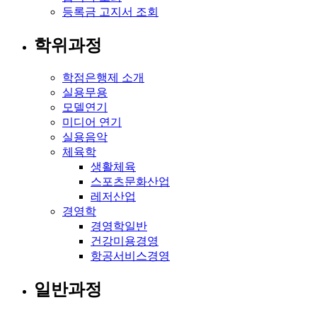
등록금 고지서 조회
학위과정
학점은행제 소개
실용무용
모델연기
미디어 연기
실용음악
체육학
생활체육
스포츠문화산업
레저산업
경영학
경영학일반
건강미용경영
항공서비스경영
일반과정