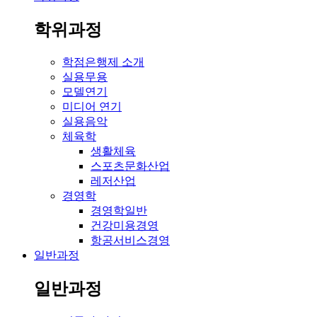
학위과정
학점은행제 소개
실용무용
모델연기
미디어 연기
실용음악
체육학
생활체육
스포츠문화산업
레저산업
경영학
경영학일반
건강미용경영
항공서비스경영
일반과정
일반과정