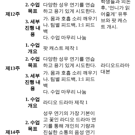
학생들과 의논
2. 수업
다양한 성우 연기를 연습
후, ‘언니가 읽
목표
하고 용기 있게 시도한다.
제12주
어줄게’ 유투
가. 몸과 호흡 소리 깨우기
브와 팟 캐스
3. 세부
나. 팀별 피드백, 1:1 피드
트 개시.
진행 내
백
용
다. 수업 마무리 나눔
1. 수업
팟 캐스트 제작 1
개요
2. 수업
다양한 성우 연기를 연습
목표
하고 용기 있게 시도한다.
라디오드라마
제13주
대본
가. 몸과 호흡 소리 깨우기
3. 세부
나. 팀별 피드백, 1:1 피드
진행 내
백
용
다. 수업 마무리 나눔
1. 수업
라디오 드라마 제작 1
개요
성우 연기의 가장 기본이
고 꽃인 라디오 드라마 연
2. 수업
기를 통해 개인의 기량과
목표
제14주
진실한 소통의 음성 연기