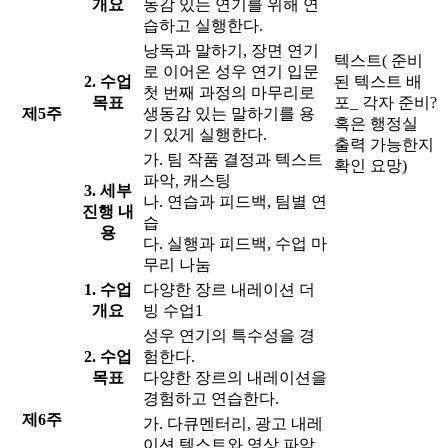
개요
동감 있는 연기를 위해 연
습하고 실행한다.
낭독과 말하기, 장면 연기
텍스트( 준비
로 이어온 성우 연기 입문
2. 수업
된 텍스트 배
첫 번째 과정의 마무리로
목표
포_ 각자 준비?
제5주
생동감 있는 말하기를 용
혹은 행정실
기 있게 실행한다.
출력 가능한지
가. 팀 작품 결정과 텍스트
확인 요망)
파악, 캐스팅
3. 세부
나. 연습과 피드백, 팀별 연
진행 내
습
용
다. 실행과 피드백, 수업 마
무리 나눔
1. 수업
다양한 장르 내레이션 더
개요
빙 수업1
성우 연기의 특수성을 경
2. 수업
험한다.
목표
다양한 장르의 내레이션을
경험하고 연습한다.
제6주
가. 다큐멘터리, 광고 내레
이션 텍스트와 영상 파악