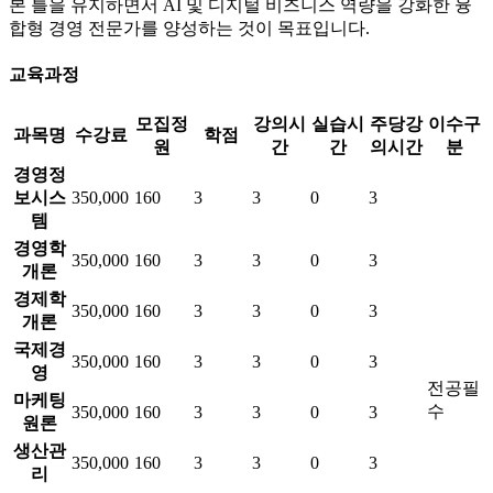
본 틀을 유지하면서 AI 및 디지털 비즈니스 역량을 강화한 융
합형 경영 전문가를 양성하는 것이 목표입니다.
교육과정
모집정
강의시
실습시
주당강
이수구
과목명
수강료
학점
원
간
간
의시간
분
경영정
보시스
350,000
160
3
3
0
3
템
경영학
350,000
160
3
3
0
3
개론
경제학
350,000
160
3
3
0
3
개론
국제경
350,000
160
3
3
0
3
영
전공필
마케팅
수
350,000
160
3
3
0
3
원론
생산관
350,000
160
3
3
0
3
리