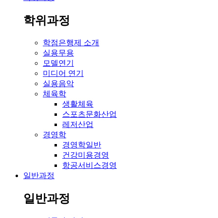
학위과정
학점은행제 소개
실용무용
모델연기
미디어 연기
실용음악
체육학
생활체육
스포츠문화산업
레저산업
경영학
경영학일반
건강미용경영
항공서비스경영
일반과정
일반과정