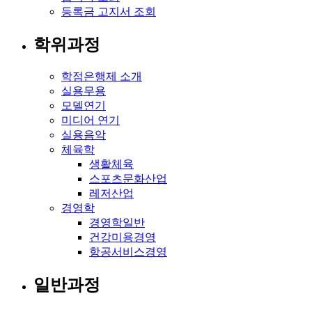
등록금 고지서 조회
학위과정
학점은행제 소개
실용무용
모델연기
미디어 연기
실용음악
체육학
생활체육
스포츠문화산업
레저산업
경영학
경영학일반
건강미용경영
항공서비스경영
일반과정