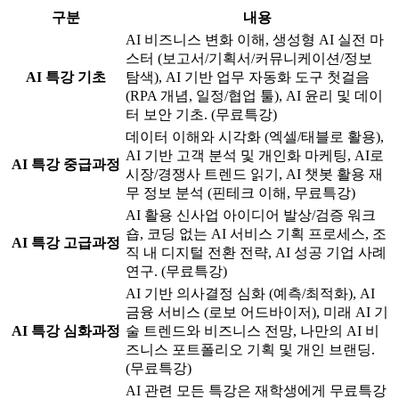
구분
내용
AI 비즈니스 변화 이해, 생성형 AI 실전 마
스터 (보고서/기획서/커뮤니케이션/정보
AI 특강 기초
탐색), AI 기반 업무 자동화 도구 첫걸음
(RPA 개념, 일정/협업 툴), AI 윤리 및 데이
터 보안 기초. (무료특강)
데이터 이해와 시각화 (엑셀/태블로 활용),
AI 기반 고객 분석 및 개인화 마케팅, AI로
AI 특강 중급과정
시장/경쟁사 트렌드 읽기, AI 챗봇 활용 재
무 정보 분석 (핀테크 이해, 무료특강)
AI 활용 신사업 아이디어 발상/검증 워크
숍, 코딩 없는 AI 서비스 기획 프로세스, 조
AI 특강 고급과정
직 내 디지털 전환 전략, AI 성공 기업 사례
연구. (무료특강)
AI 기반 의사결정 심화 (예측/최적화), AI
금융 서비스 (로보 어드바이저), 미래 AI 기
AI 특강 심화과정
술 트렌드와 비즈니스 전망, 나만의 AI 비
즈니스 포트폴리오 기획 및 개인 브랜딩.
(무료특강)
AI 관련 모든 특강은 재학생에게 무료특강