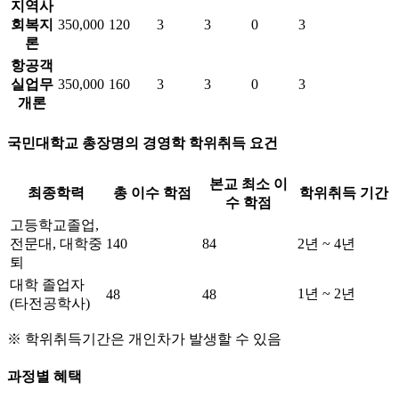
지역사
회복지
350,000
120
3
3
0
3
론
항공객
실업무
350,000
160
3
3
0
3
개론
국민대학교 총장명의
경영학
학위취득 요건
본교 최소 이
최종학력
총 이수 학점
학위취득 기간
수 학점
고등학교졸업,
전문대, 대학중
140
84
2년 ~ 4년
퇴
대학 졸업자
1년 ~ 2년
48
48
(타전공학사)
※ 학위취득기간은 개인차가 발생할 수 있음
과정별 혜택