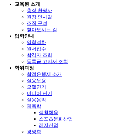
교육원 소개
총장 환영사
원장 인사말
조직 구성
찾아오시는 길
입학안내
입학절차
원서접수
합격자 조회
등록금 고지서 조회
학위과정
학점은행제 소개
실용무용
모델연기
미디어 연기
실용음악
체육학
생활체육
스포츠문화산업
레저산업
경영학